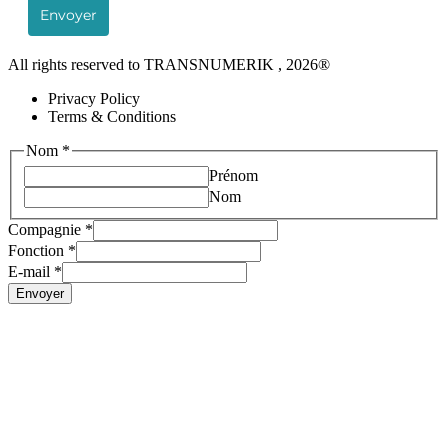
Envoyer
All rights reserved to TRANSNUMERIK , 2026®
Privacy Policy
Terms & Conditions
Nom
*
Prénom
Nom
Fonction
Compagnie
*
Compagnie
Fonction
*
Nom
E-mail
*
Envoyer