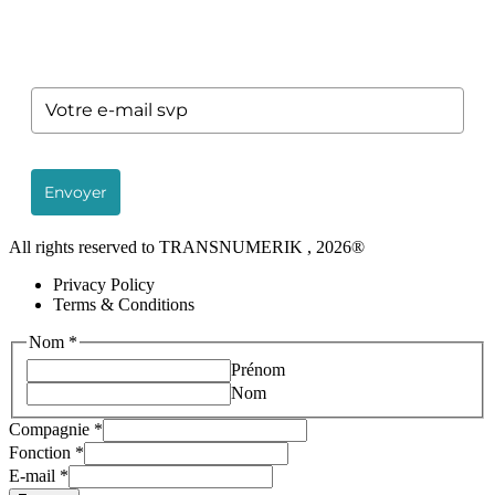
Envoyer
All rights reserved to TRANSNUMERIK , 2026®
Privacy Policy
Terms & Conditions
Nom
*
Prénom
Nom
Compagnie
Compagnie
*
Nom
Fonction
*
Fonction
E-mail
*