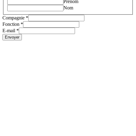
Prénom
E-
Nom
mail
Compagnie
*
Fonction
*
E-mail
*
Envoyer